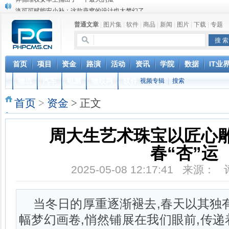
洛可可赋能安小补：这款燕窝的设计也太梦幻了
苹果MacOS曝新功能：将iPad作为拓展屏
普通文章
|
图片集
|
软件
|
商品
|
新闻
|
图片
|
下载
|
专题
DS四款新能源车型上海车展亚洲首秀
苹果与高通和解 英特尔失去重要移动客户
小米高管：虽然高通与苹果和解，但5G iPhone最快明年下半年发布
iOS 13加入黑暗模式 多功能加持6月份见
首页
项目
资金
路演
活动
资讯
学院
数据
IT业
高通与苹果达成和解，双方达成6年许可协议
物流
汽车
电脑
物联网
软件
视频专辑
|
搜索
元宇宙持续火热 应用爆发落地需实时网络支撑
巴黎圣母院大火肆虐，人类文明的一场浩劫
首页
>
资金
> 正文
奔驰维权女车主捅出了一个最大的瓜
周大生艺术珠宝以匠心
春“杏”运
2025-05-08 12:17:41 来源：
当冬日的厚重逐渐褪去,春天以其独
幅梦幻画卷,悄然铺展在我们眼前,传