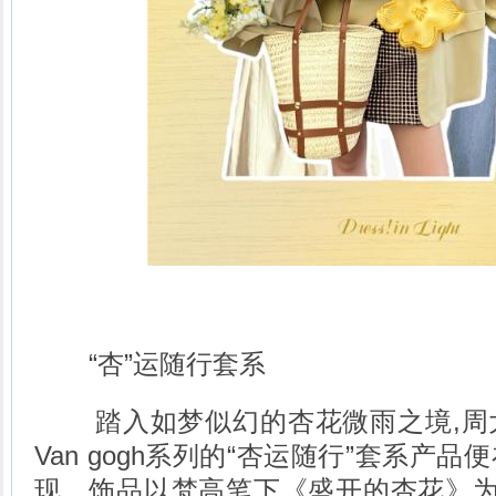
“杏”运随行套系
踏入如梦似幻的杏花微雨之境,周
Van gogh系列的“杏运随行”套系产
现。饰品以梵高笔下《盛开的杏花》为