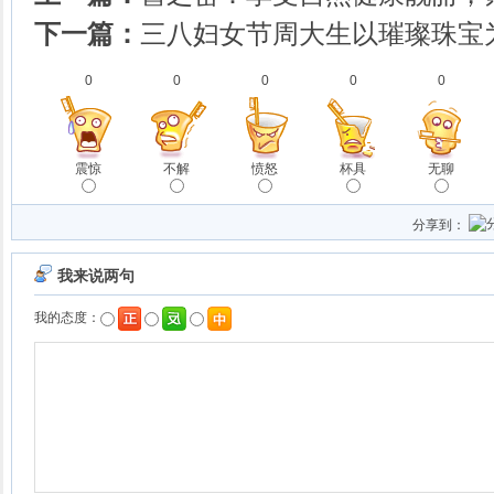
下一篇：
三八妇女节周大生以璀璨珠宝
0
0
0
0
0
震惊
不解
愤怒
杯具
无聊
分享到：