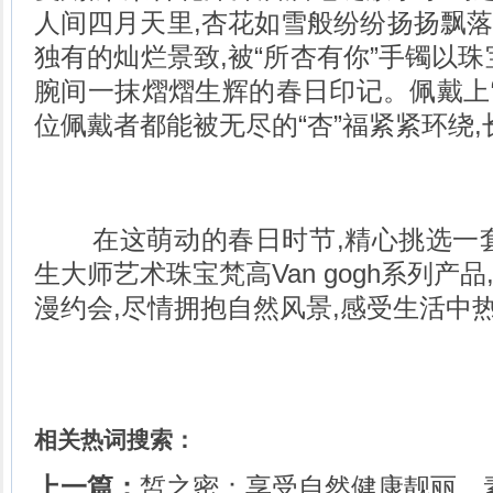
人间四月天里,杏花如雪般纷纷扬扬飘
独有的灿烂景致,被“所杏有你”手镯以珠
腕间一抹熠熠生辉的春日印记。佩戴上“
位佩戴者都能被无尽的“杏”福紧紧环绕
在这萌动的春日时节,精心挑选一套
生大师艺术珠宝梵高Van gogh系列产
漫约会,尽情拥抱自然风景,感受生活中
相关热词搜索：
上一篇：
皙之密：享受自然健康靓丽，