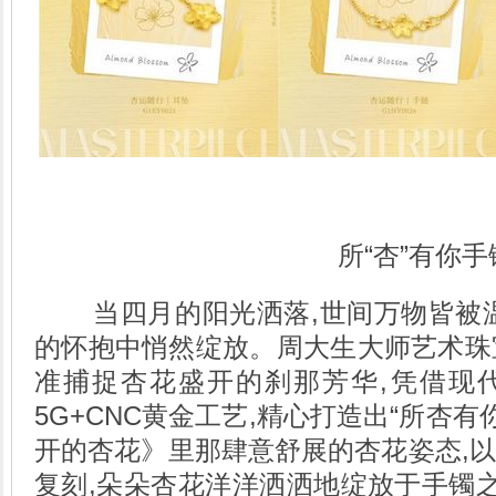
所“杏”有你手
当四月的阳光洒落,世间万物皆被温
的怀抱中悄然绽放。周大生大师艺术珠宝梵
准捕捉杏花盛开的刹那芳华,凭借现
5G+CNC黄金工艺,精心打造出“所杏有
开的杏花》里那肆意舒展的杏花姿态,
复刻,朵朵杏花洋洋洒洒地绽放于手镯之