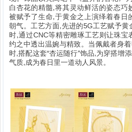
白杏花的精髓,将其灵动鲜活的姿态巧
被赋予了生命,于黄金之上演绎着春日
朝气。工艺方面,先进的5G工艺赋予黄
时,通过CNC等精密雕琢工艺则让珠宝
约之中透出温婉与精致。当佩戴者身着
时,搭配这套“杏运随行”饰品,为穿搭增
气质,成为春日里一道动人风景。