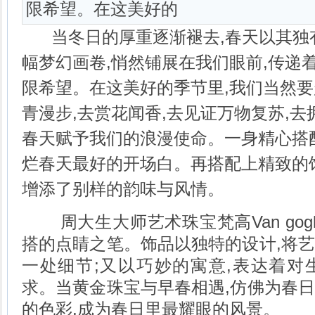
限希望。在这美好的
当冬日的厚重逐渐褪去,春天以其独有
幅梦幻画卷,悄然铺展在我们眼前,传递
限希望。在这美好的季节里,我们当然
青漫步,去赏花闻香,去见证万物复苏,去
春天赋予我们的浪漫使命。一身精心搭
烂春天最好的开场白。再搭配上精致的饰
增添了别样的韵味与风情。
周大生大师艺术珠宝梵高Van gog
搭的点睛之笔。饰品以独特的设计,将
一处细节;又以巧妙的寓意,表达着对
求。当黄金珠宝与早春相遇,仿佛为春
的色彩,成为春日里最耀眼的风景。